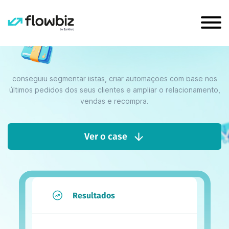
Veja como a Miolo cresceu em 55% a
participação do e-mail marketing na
receita total
Unindo ferramenta e a consultoria da Flowbiz, a Miolo
conseguiu segmentar listas, criar automações com base nos
últimos pedidos dos seus clientes e ampliar o relacionamento,
vendas e recompra.
Ver o case
Resultados