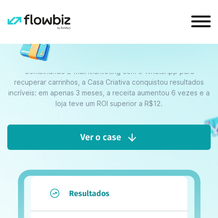
Veja como o recuperador de carrinho
por WhatsApp e E-mail multiplicou a
receita mensal da Casa Criativa em
650% e impulsionou seu crescimento!
Combinando E-mail Marketing com o WhatsApp para
recuperar carrinhos, a Casa Criativa conquistou resultados
incríveis: em apenas 3 meses, a receita aumentou 6 vezes e a
loja teve um ROI superior a R$12.
Ver o case
Resultados