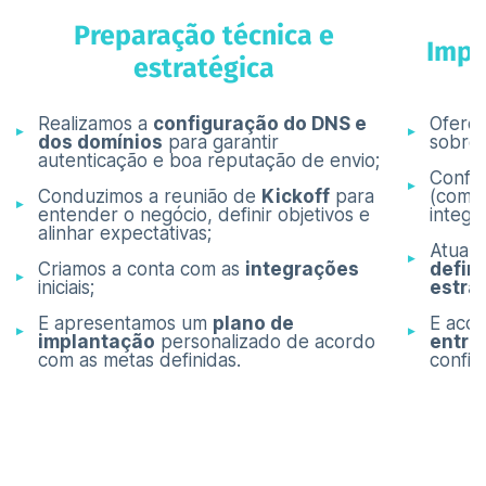
Preparação técnica e
Impl
estratégica
Realizamos a
configuração do DNS e
Ofere
dos domínios
para garantir
sobre 
autenticação e boa reputação de envio;
Config
Conduzimos a reunião de
Kickoff
para
(como
entender o negócio, definir objetivos e
integr
alinhar expectativas;
Atuamo
Criamos a conta com as
integrações
defini
iniciais;
estra
E apresentamos um
plano de
E aco
implantação
personalizado de acordo
entre
com as metas definidas.
config