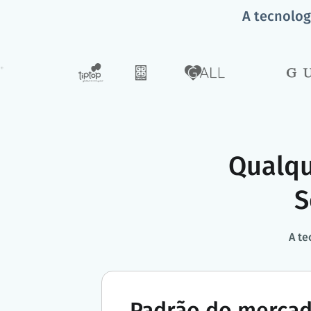
A tecnolog
Qualqu
S
A te
Padrão do merca