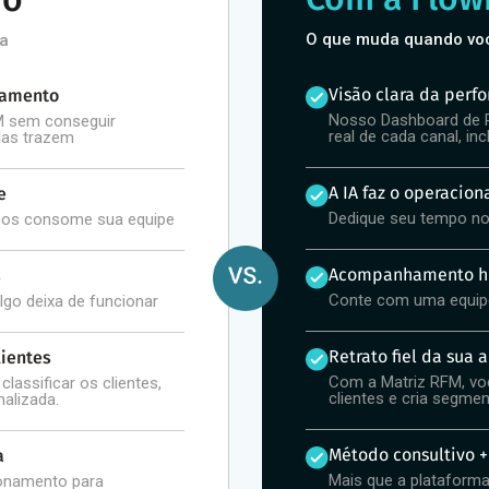
O que muda quando vo
ta
Visão clara da perf
ramento
Nosso Dashboard de R
M sem conseguir
real de cada canal, in
las trazem
A IA faz o operacion
e
Dedique seu tempo no
icos consome sua equipe
Acompanhamento hu
s
Conte com uma equipe 
o deixa de funcionar
Retrato fiel da sua 
lientes
Com a Matriz RFM, v
classificar os clientes,
clientes e cria segm
alizada.
Método consultivo + 
a
Mais que a plataforma
ionamento para