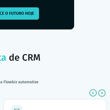
CE O FUTURO HOJE
ta
de CRM
 a Flowbiz automatize