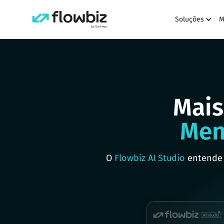
Soluções
M
Recursos
CRM Avançado
Recuperador de carrinhos abandonados
Mais
Fluxos
Men
Metodologia
Planos
O
Flowbiz AI Studio
entende 
Cases
Materiais gratuitos
Blog