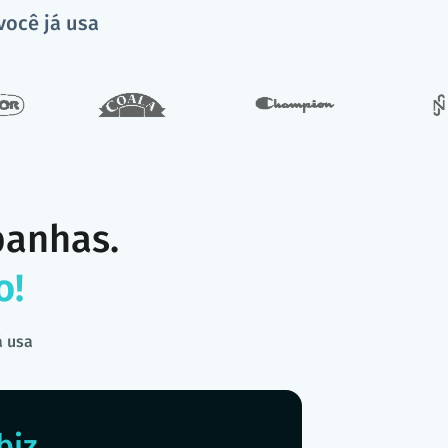
você já usa
panhas.
o!
á usa
biz